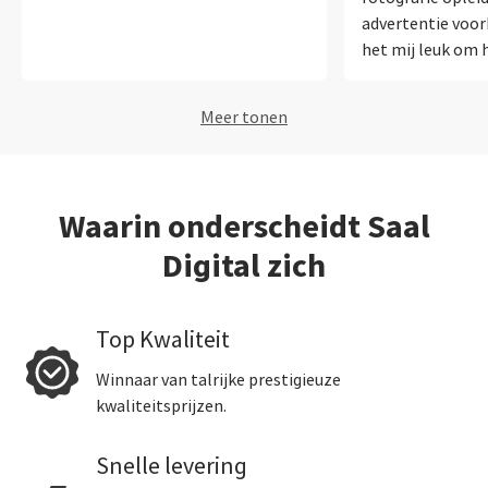
advertentie voor
het mij leuk om h
de opleiding te h
van een fotoboe
Meer tonen
trots op wat ik i
allemaal al heb 
was enorm verrast
van het fotoboek.
Waarin onderscheidt Saal
mooi gewicht waa
Digital zich
luxe aanvoelt als
plank afhaalt. oo
is prachtig.
Top Kwaliteit
Winnaar van talrijke prestigieuze
kwaliteitsprijzen.
Snelle levering