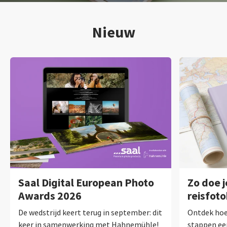
Nieuw
Saal Digital European Photo
Zo doe j
Awards 2026
reisfot
De wedstrijd keert terug in september: dit
Ontdek hoe 
keer in samenwerking met Hahnemühle!
stappen ee