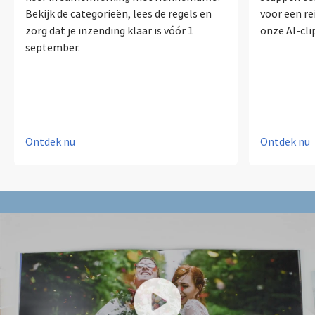
Bekijk de categorieën, lees de regels en
voor een r
zorg dat je inzending klaar is vóór 1
onze AI-cl
september.
Ontdek nu
Ontdek nu