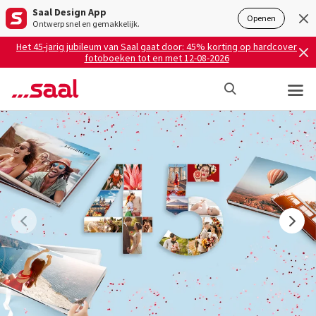
Saal Design App
Openen
Ontwerp snel en gemakkelijk.
Het 45-jarig jubileum van Saal gaat door: 45% korting op hardcover
fotoboeken tot en met 12-08-2026